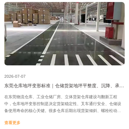
2026-07-07
东莞仓库地坪变形标准｜仓储货架地坪平整度、沉降、承载
力规范要求
在东莞物流仓库、工业仓储厂房、立体货架仓库建设与翻新工程
中，仓库地坪变形控制是决定货架稳定性、叉车通行安全、仓储设
备使用寿命的核心关键。很多仓库后期出现货架倾斜、螺栓松动、
叉车颠簸、货物倾倒、地面开裂沉降等问题，根本原因都是地坪前
查看更多
期变形超标、平整度不达标、承载力不足导致。 东莞坤垚建筑地坪