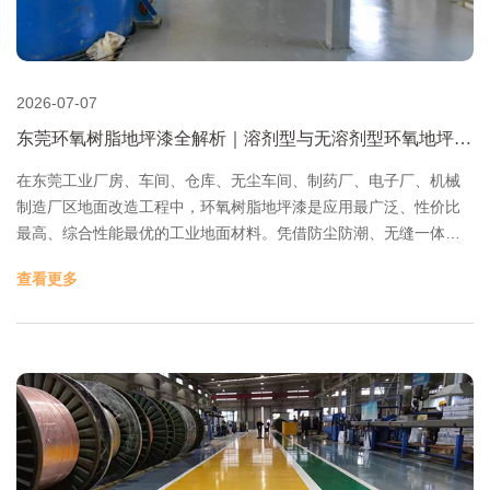
2026-07-07
东莞环氧树脂地坪漆全解析｜溶剂型与无溶剂型环氧地坪区
别与优势
​在东莞工业厂房、车间、仓库、无尘车间、制药厂、电子厂、机械
制造厂区地面改造工程中，环氧树脂地坪漆是应用最广泛、性价比
最高、综合性能最优的工业地面材料。凭借防尘防潮、无缝一体、
耐磨抗压、耐腐蚀、易清洁、附着力强、美观整洁等多重优势，成
查看更多
为东莞工业地坪的主流选择。 环氧树脂是分子结构中含有两个及以
上环氧基团的高分子有机化合物，本身具备热塑性，无法单独成膜
成型。环氧树脂地坪漆由环氧树脂主剂+专用固化剂双组份组成，配
比搅拌后发生化学反应，交联形成立体网状热固性结构。 固化成型
后的地坪不再溶于水、不软化、稳定性极强，具备超强耐磨、抗
压、抗冲击、防腐防渗、防尘防潮等优异性能。同时环氧地坪支持
大面积一体成型，整体无缝、无拼接缝隙，彻底解决普通水泥地面
起砂起灰、藏污纳垢、积水渗水等问题，适配东莞各类工业生产环