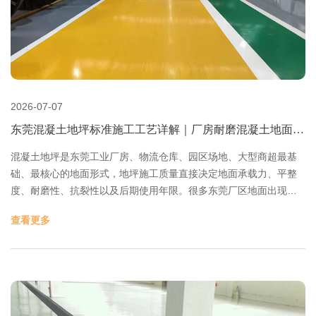
境。
2026-07-07
东莞混凝土地坪标准施工工艺详解｜厂房耐磨混凝土地面施
工流程
​混凝土地坪是东莞工业厂房、物流仓库、园区场地、大型商超最基
础、最核心的地面形式，地坪施工质量直接决定地面承载力、平整
度、耐磨性、抗裂性以及后期使用年限。很多东莞厂区地面出现起
砂、开裂、沉降、高低差、耐磨度不足等问题，大多源于前期施工
查看更多
工艺不规范、工序缺失、基层处理不到位。 东莞坤垚建筑地坪漆有
限公司深耕东莞混凝土地坪施工多年，熟悉东莞本地地质、气候与
厂区施工标准，拥有一套成熟、标准化的混凝土地坪施工体系。本
文完整拆解从地基处理、模板安装、混凝土浇筑、耐磨层施工、切
缝后浇带到养护拆模的全流程工艺，为东莞新建、翻新混凝土地坪
工程提供专业参考。