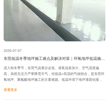
2026-07-07
东莞低温冬季地坪施工难点及解决对策｜环氧地坪低温施工
技术方案
进入秋冬季节，东莞气温逐步走低、昼夜温差加大、空气湿度偏
高，虽然无北方严寒降雪天气，但低温+高湿的气候组合，是东莞环
氧地坪、聚氨酯地坪施工的主要难题。低温环境下地坪漆固化慢、
流平差、易出瑕疵，很多工地容易出现不干发黏、镘刀痕迹、漆膜
查看更多
发软、附着力不足等质量问题。